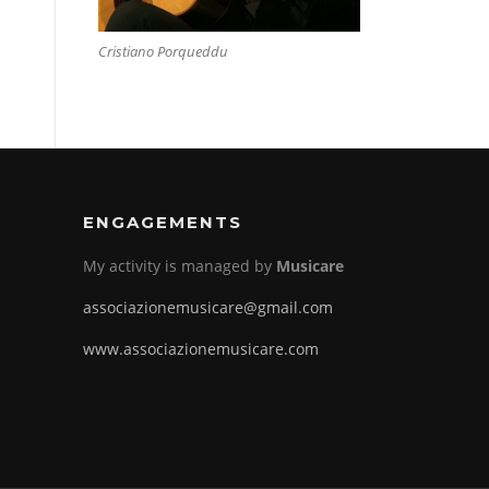
Cristiano Porqueddu
ENGAGEMENTS
My activity is managed by
Musicare
associazionemusicare@gmail.com
www.associazionemusicare.com