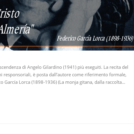
ascendenza di Angelo Gilardino (1941) più eseguiti. La recita del
i responsoriali, è posta dall’autore come riferimento formale,
rico García Lorca (1898-1936) (La monja gitana, dalla raccolta…