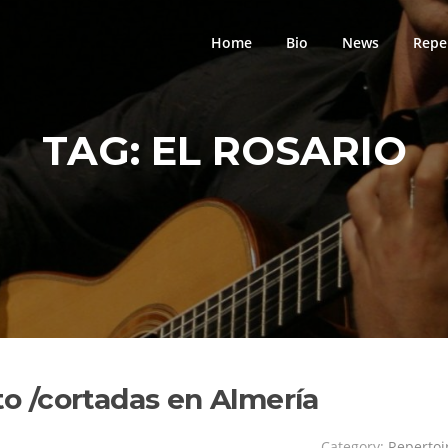
Home
Bio
News
Repe
TAG:
EL ROSARIO
sto /cortadas en Almería
Category:
Repertoi