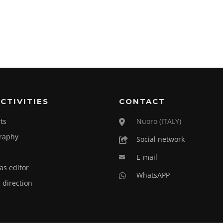
CTIVITIES
CONTACT
ts
Nuoro (ITALY)
raphy
Social network
E-mail
as editor
WhatsAPP
c direction