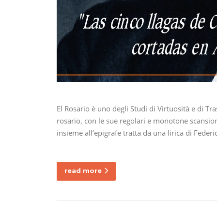
El Rosario è uno degli Studi di Virtuosità e di Tr
rosario, con le sue regolari e monotone scansion
insieme all’epigrafe tratta da una lirica di Fede
read more