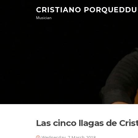
Skip
CRISTIANO PORQUEDDU
to
Musician
content
Las cinco llagas de Cri
Wednesday, 7 March 2018