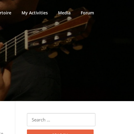
rtoire
My Activities
Media
Forum
Search
for:
re