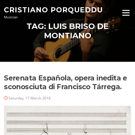
Skip
CRISTIANO PORQUEDDU
to
Menu
content
Musician
TAG:
LUIS BRISO DE
MONTIANO
Serenata Española, opera inedita e
sconosciuta di Francisco Tárrega.
Saturday, 17 March 2018