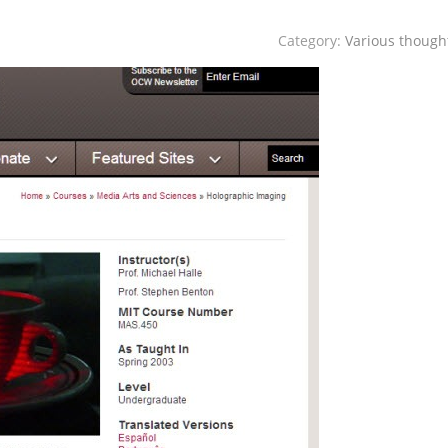
Category:
Various though