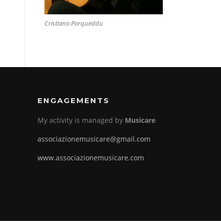
Cristiano Porqueddu
ENGAGEMENTS
My activity is managed by
Musicare
associazionemusicare@gmail.com
www.associazionemusicare.com