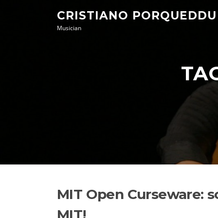
Skip
CRISTIANO PORQUEDDU
to
Musician
content
TA
MIT Open Curseware: sca
MIT!