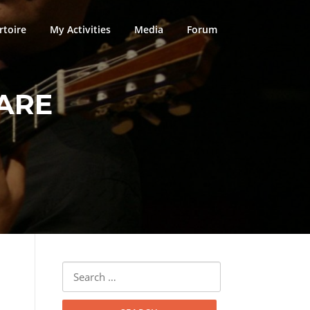
rtoire
My Activities
Media
Forum
ARE
Search
for: