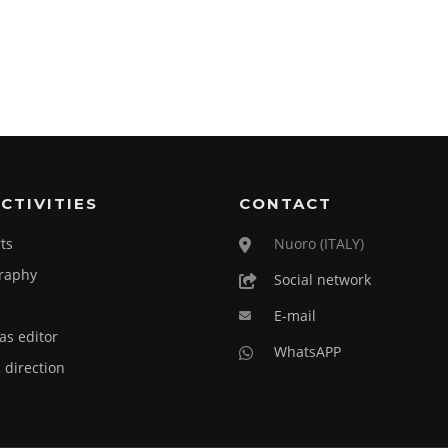
CTIVITIES
CONTACT
ts
Nuoro (ITALY)
raphy
Social network
E-mail
as editor
WhatsAPP
c direction