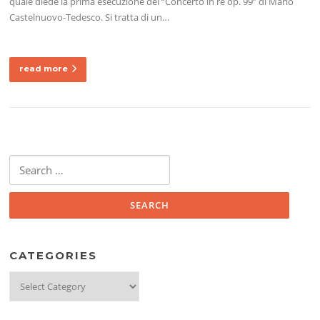
quale diede la prima esecuzione del “Concerto in re op. 99” di Mario
Castelnuovo-Tedesco. Si tratta di un…
read more
Search
for:
CATEGORIES
Categories