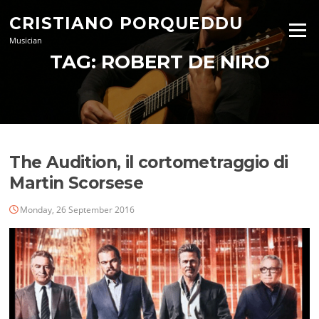
Skip
CRISTIANO PORQUEDDU
to
Menu
content
Musician
TAG:
ROBERT DE NIRO
The Audition, il cortometraggio di
Martin Scorsese
Monday, 26 September 2016