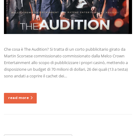
Che cosa è The Audition? Si tratta di un corto pubblicitario girato da
Martin Scorsese commissionato commissionato dalla Melco Crown
Entertainment allo scopo di pubblicizzare i propri casinò, mettendo a
disposizione un budget di 70 milioni di dollari, 26 dei quali (13 a testa)
sono andati a coprire il cachet dei…
read more