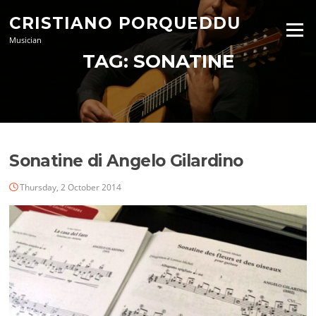
Skip
CRISTIANO PORQUEDDU
to
Menu
content
Musician
TAG:
SONATINE
Sonatine di Angelo Gilardino
Thursday, 2 October 2014