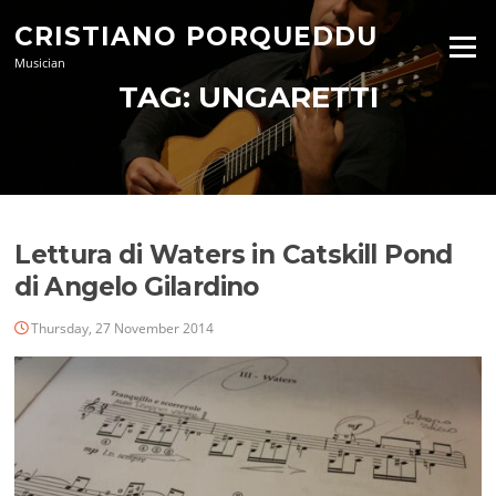
Skip
CRISTIANO PORQUEDDU
to
Menu
content
Musician
TAG:
UNGARETTI
Lettura di Waters in Catskill Pond
di Angelo Gilardino
Thursday, 27 November 2014