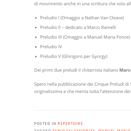
di movimento anche in una scrittura che solo al
Preludio I (Omaggio a Nathan Van Cleave)
Preludio II – dedicato a Marco Ramelli
Preludio III (Omaggio a Manuel Maria Ponce)
Preludio IV
Preludio V (Ghirigoro per Gyorgy)
Dei primi due preludi il chitarrista italiano
Marc
Spero nella pubblicazione dei Cinque Preludi di Se
originalissima e che merita tutta l’attenzione dei
POSTED IN
REPERTOIRE
TAGGED
FABIO SELVAFIORITA
,
MANUEL MARIA