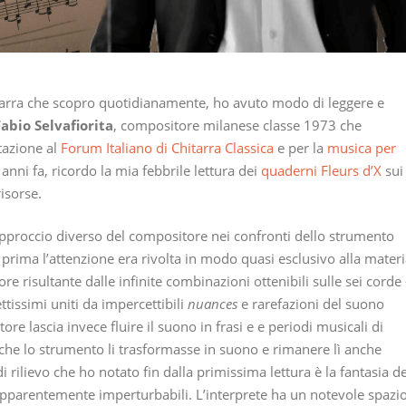
hitarra che scopro quotidianamente, ho avuto modo di leggere e
Fabio Selvafiorita
, compositore milanese classe 1973 che
tazione al
Forum Italiano di Chitarra Classica
e per la
musica per
i anni fa, ricordo la mia febbrile lettura dei
quaderni Fleurs d’X
sui
isorse.
pproccio diverso del compositore nei confronti dello strumento
 prima l’attenzione era rivolta in modo quasi esclusivo alla mater
e risultante dalle infinite combinazioni ottenibili sulle sei corde
ettissimi uniti da impercettibili
nuances
e rarefazioni del suono
ore lascia invece fluire il suono in frasi e e periodi musicali di
he lo strumento li trasformasse in suono e rimanere lì anche
i rilievo che ho notato fin dalla primissima lettura è la fantasia de
pparentemente imperturbabili. L’interprete ha un notevole spazi