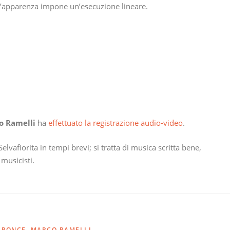
l’apparenza impone un’esecuzione lineare.
o Ramelli
ha
effettuato la registrazione audio-video
.
lvafiorita in tempi brevi; si tratta di musica scritta bene,
 musicisti.
 PONCE
,
MARCO RAMELLI