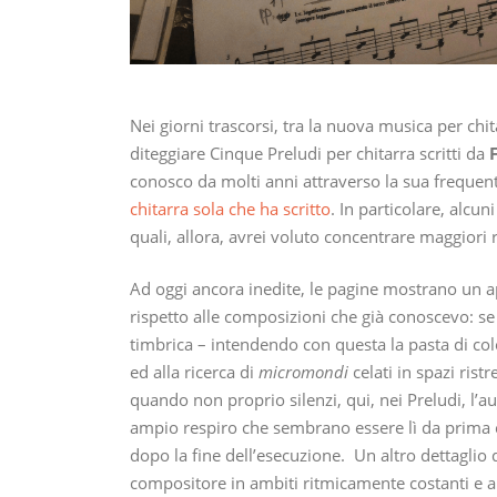
Nei giorni trascorsi, tra la nuova musica per c
diteggiare Cinque Preludi per chitarra scritti da
conosco da molti anni attraverso la sua frequen
chitarra sola che ha scritto
. In particolare, alcun
quali, allora, avrei voluto concentrare maggiori r
Ad oggi ancora inedite, le pagine mostrano un a
rispetto alle composizioni che già conoscevo: se
timbrica – intendendo con questa la pasta di color
ed alla ricerca di
micromondi
celati in spazi ristr
quando non proprio silenzi, qui, nei Preludi, l’aut
ampio respiro che sembrano essere lì da prima c
dopo la fine dell’esecuzione. Un altro dettaglio d
compositore in ambiti ritmicamente costanti e a