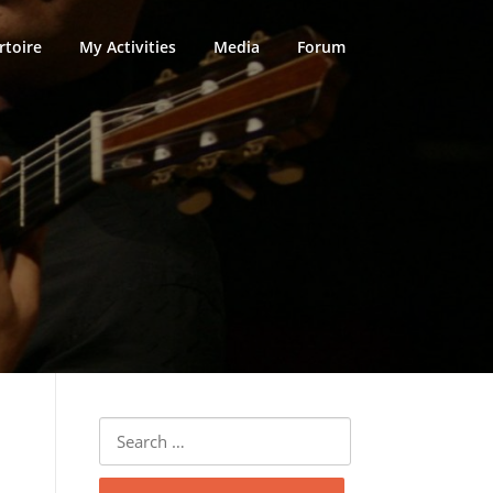
rtoire
My Activities
Media
Forum
Search
for: