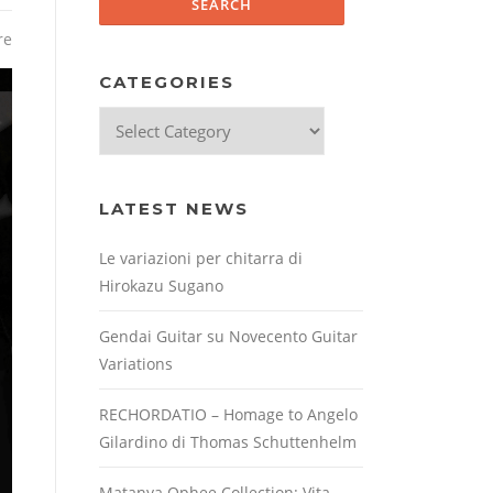
re
CATEGORIES
Categories
LATEST NEWS
Le variazioni per chitarra di
Hirokazu Sugano
Gendai Guitar su Novecento Guitar
Variations
RECHORDATIO – Homage to Angelo
Gilardino di Thomas Schuttenhelm
Matanya Ophee Collection: Vita,