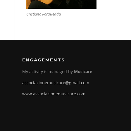
Cristiano Porqueddu
ENGAGEMENTS
My activity is managed by
Musicare
associazionemusicare@gmail.com
www.associazionemusicare.com