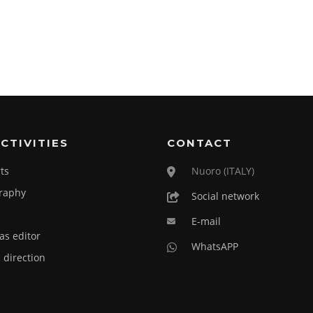
CTIVITIES
CONTACT
ts
Nuoro (ITALY)
raphy
Social network
E-mail
as editor
WhatsAPP
c direction