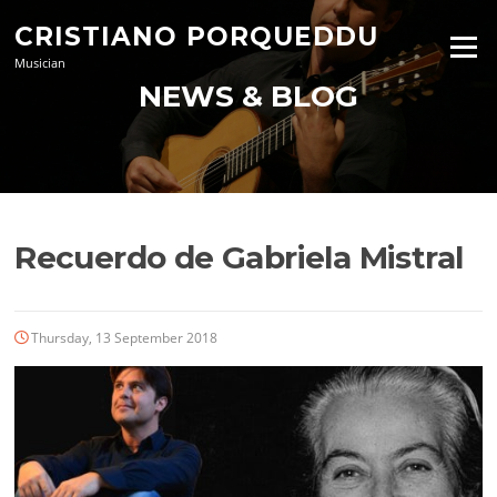
Skip
CRISTIANO PORQUEDDU
to
Menu
content
Musician
NEWS & BLOG
Recuerdo de Gabriela Mistral
Thursday, 13 September 2018