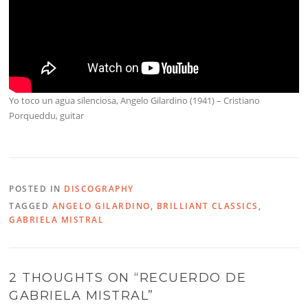
Yo toco un agua silenciosa, Angelo Gilardino (1941) – Cristiano
Porqueddu, guitar
POSTED IN
DISCOGRAPHY
TAGGED
ANGELO GILARDINO
,
BRILLIANT CLASSICS
,
GABRIELA MISTRAL
2 THOUGHTS ON “
RECUERDO DE
GABRIELA MISTRAL
”