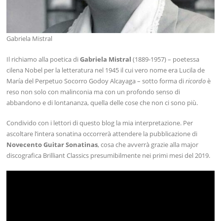
Gabriela Mistral
Il richiamo alla poetica di
Gabriela Mistral
(1889-1957) – poetessa
cilena Nobel per la letteratura nel 1945 il cui vero nome era Lucila de
María del Perpetuo Socorro Godoy Alcayaga – sotto forma di
ricordo
è
reso non solo con malinconia ma con un profondo senso di
abbandono e di lontananza, quella delle cose che non ci sono più.
Condivido con i lettori di questo blog la mia interpretazione. Per
ascoltare l’intera sonatina occorrerà attendere la pubblicazione di
Novecento Guitar Sonatinas
, cosa che avverrà grazie alla major
discografica Brilliant Classics presumibilmente nei primi mesi del 2019.