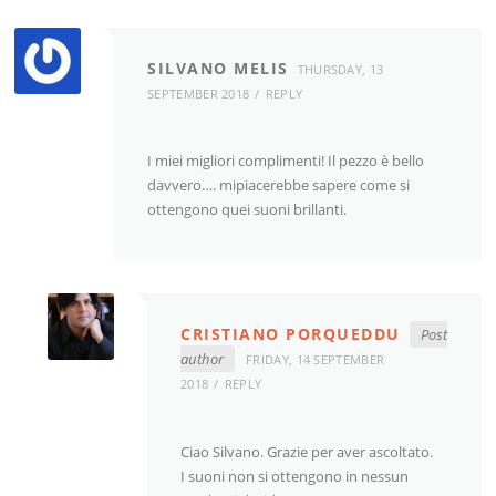
SILVANO MELIS
THURSDAY, 13
SEPTEMBER 2018
REPLY
I miei migliori complimenti! Il pezzo è bello
davvero…. mipiacerebbe sapere come si
ottengono quei suoni brillanti.
CRISTIANO PORQUEDDU
Post
author
FRIDAY, 14 SEPTEMBER
2018
REPLY
Ciao Silvano. Grazie per aver ascoltato.
I suoni non si ottengono in nessun