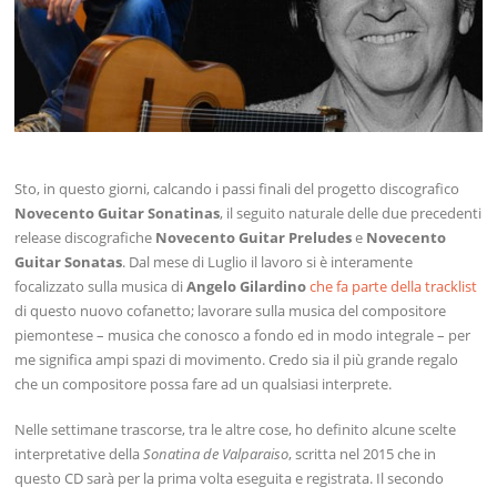
Sto, in questo giorni, calcando i passi finali del progetto discografico
Novecento Guitar Sonatinas
, il seguito naturale delle due precedenti
release discografiche
Novecento Guitar Preludes
e
Novecento
Guitar Sonatas
. Dal mese di Luglio il lavoro si è interamente
focalizzato sulla musica di
Angelo Gilardino
che fa parte della tracklist
di questo nuovo cofanetto; lavorare sulla musica del compositore
piemontese – musica che conosco a fondo ed in modo integrale – per
me significa ampi spazi di movimento. Credo sia il più grande regalo
che un compositore possa fare ad un qualsiasi interprete.
Nelle settimane trascorse, tra le altre cose, ho definito alcune scelte
interpretative della
Sonatina de Valparaiso
, scritta nel 2015 che in
questo CD sarà per la prima volta eseguita e registrata. Il secondo