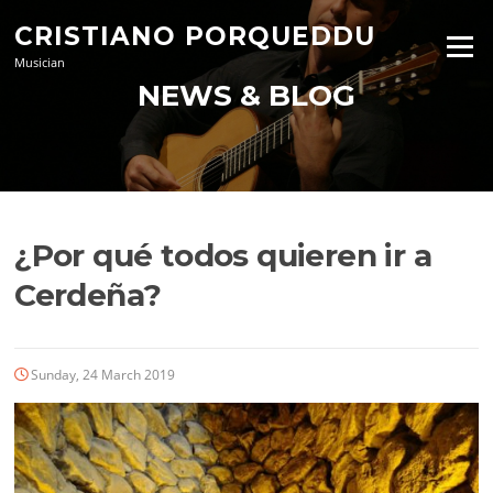
Skip
CRISTIANO PORQUEDDU
to
Menu
content
Musician
NEWS & BLOG
¿Por qué todos quieren ir a
Cerdeña?
Sunday, 24 March 2019