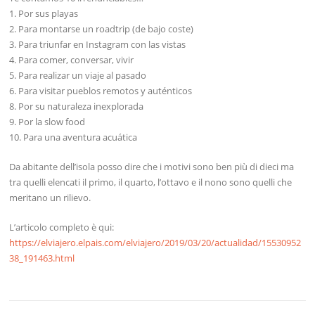
1. Por sus playas
2. Para montarse un roadtrip (de bajo coste)
3. Para triunfar en Instagram con las vistas
4. Para comer, conversar, vivir
5. Para realizar un viaje al pasado
6. Para visitar pueblos remotos y auténticos
8. Por su naturaleza inexplorada
9. Por la slow food
10. Para una aventura acuática
Da abitante dell’isola posso dire che i motivi sono ben più di dieci ma
tra quelli elencati il primo, il quarto, l’ottavo e il nono sono quelli che
meritano un rilievo.
L’articolo completo è qui:
https://elviajero.elpais.com/elviajero/2019/03/20/actualidad/15530952
38_191463.html