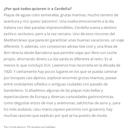
¿Por qué todos quieren ir a Cerdeña?
Playas de aguas color esmeralda, grutas marinas, mucho terreno de
aventura y rico queso ‘pecorino’. Una vuelta emocionante a la isla
italiana con diez paradas imprescindibles. Cerdeña suena a destino
exótico, exclusivo, pero a la vez cercano. Uno de esos rincones del
Mediterráneo que parecen garantizar unas buenas vacaciones, un viaje
diferente. Y, además, con conexiones aéreas low cost y una línea de
ferri directa desde Barcelona que permite viajar por libre con coche
propio, ahorrando dinero.La isla sarda es diferente al resto. Es al
menos lo que concluyó D.H. Lawrence tras recorrerla en la década de
1920. Y ciertamente hay pocos lugares en los que se pueda caminar
por bosques casi alpinos, explorar enormes grutas marinas, pasear
entre ondulantes viñedos o antiguas ciudades con pasado de
bandoleros. Si añadimos algunas de las playas más bellas y
espectaculares de Europa y diversas curiosidades gastronómicas,
como degustar erizos de mar y anémonas, salchichas de asno y, para
los más audaces, casu marzu (queso pecorino con gusanos), hay
muchas razones que explican por qué se ha puesto de moda.
Te contamos 10 irrenunciables…