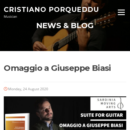
Skip
CRISTIANO PORQUEDDU
to
Menu
content
Musician
NEWS & BLOG
Omaggio a Giuseppe Biasi
Monday, 24 August 2020