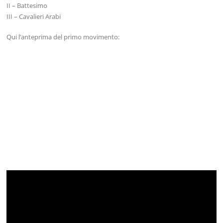
II – Battesimo
III – Cavalieri Arabi
Qui l’anteprima del primo movimento: