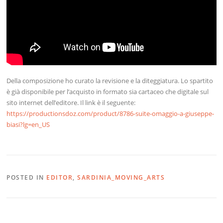
Della composizione ho curato la revisione e la diteggiatura. Lo spartito
è già disponibile per l’acquisto in formato sia cartaceo che digitale sul
sito internet dell’editore. Il link è il seguente:
https://productionsdoz.com/product/8786-suite-omaggio-a-giuseppe-
biasi?lg=en_US
POSTED IN
EDITOR
,
SARDINIA_MOVING_ARTS