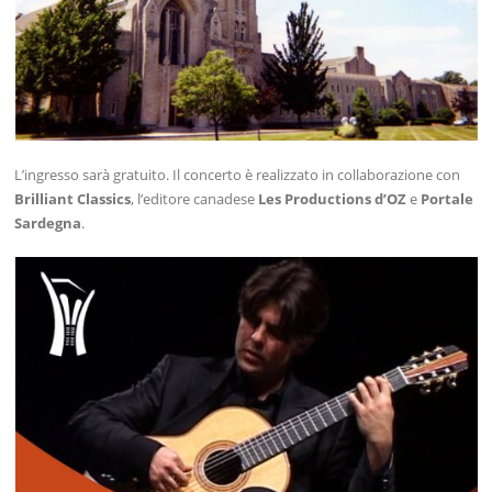
L’ingresso sarà gratuito. Il concerto è realizzato in collaborazione con
Brilliant Classics
, l’editore canadese
Les Productions d’OZ
e
Portale
Sardegna
.