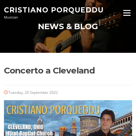
Skip
CRISTIANO PORQUEDDU
to
Menu
content
Musician
NEWS & BLOG
Concerto a Cleveland
Tuesday, 20 September 2022