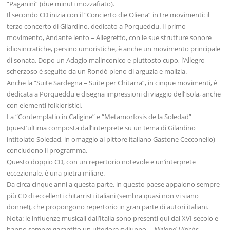
“Paganini” (due minuti mozzafiato).
Il secondo CD inizia con il “Concierto die Oliena” in tre movimenti: il
terzo concerto di Gilardino, dedicato a Porqueddu. Il primo
movimento, Andante lento – Allegretto, con le sue strutture sonore
idiosincratiche, persino umoristiche, è anche un movimento principale
di sonata. Dopo un Adagio malinconico e piuttosto cupo, l’Allegro
scherzoso è seguito da un Rondò pieno di arguzia e malizia.
Anche la “Suite Sardegna – Suite per Chitarra”, in cinque movimenti, è
dedicata a Porqueddu e disegna impressioni di viaggio dell’isola, anche
con elementi folkloristici.
La “Contemplatio in Caligine” e “Metamorfosis de la Soledad”
(quest’ultima composta dall’interprete su un tema di Gilardino
intitolato Soledad, in omaggio al pittore italiano Gastone Cecconello)
concludono il programma.
Questo doppio CD, con un repertorio notevole e un’interprete
eccezionale, è una pietra miliare.
Da circa cinque anni a questa parte, in questo paese appaiono sempre
più CD di eccellenti chitarristi italiani (sembra quasi non vi siano
donne!), che propongono repertorio in gran parte di autori italiani.
Nota: le influenze musicali dall’Italia sono presenti qui dal XVI secolo e
hanno sempre garantito un ulteriore sviluppo.
– Nieland Ulrichs,