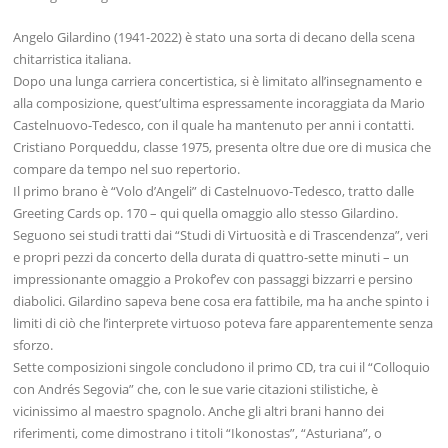
Angelo Gilardino (1941-2022) è stato una sorta di decano della scena
chitarristica italiana.
Dopo una lunga carriera concertistica, si è limitato all’insegnamento e
alla composizione, quest’ultima espressamente incoraggiata da Mario
Castelnuovo-Tedesco, con il quale ha mantenuto per anni i contatti.
Cristiano Porqueddu, classe 1975, presenta oltre due ore di musica che
compare da tempo nel suo repertorio.
Il primo brano è “Volo d’Angeli” di Castelnuovo-Tedesco, tratto dalle
Greeting Cards op. 170 – qui quella omaggio allo stesso Gilardino.
Seguono sei studi tratti dai “Studi di Virtuosità e di Trascendenza”, veri
e propri pezzi da concerto della durata di quattro-sette minuti – un
impressionante omaggio a Prokof’ev con passaggi bizzarri e persino
diabolici. Gilardino sapeva bene cosa era fattibile, ma ha anche spinto i
limiti di ciò che l’interprete virtuoso poteva fare apparentemente senza
sforzo.
Sette composizioni singole concludono il primo CD, tra cui il “Colloquio
con Andrés Segovia” che, con le sue varie citazioni stilistiche, è
vicinissimo al maestro spagnolo. Anche gli altri brani hanno dei
riferimenti, come dimostrano i titoli “Ikonostas”, “Asturiana”, o