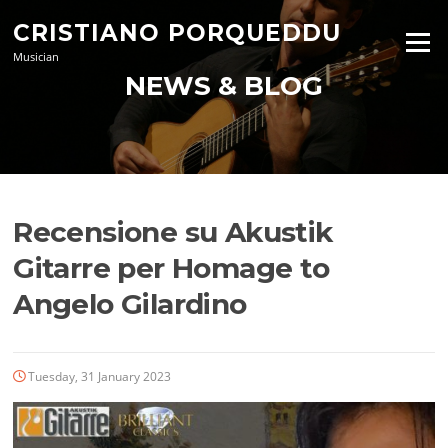
Skip
CRISTIANO PORQUEDDU
to
Menu
content
Musician
NEWS & BLOG
Recensione su Akustik
Gitarre per Homage to
Angelo Gilardino
Tuesday, 31 January 2023