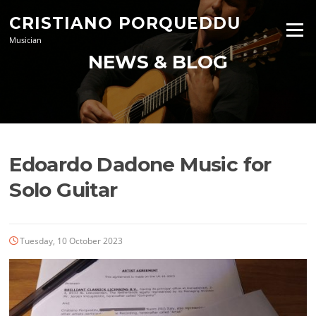
Skip
CRISTIANO PORQUEDDU
to
Menu
content
Musician
NEWS & BLOG
Edoardo Dadone Music for
Solo Guitar
Tuesday, 10 October 2023