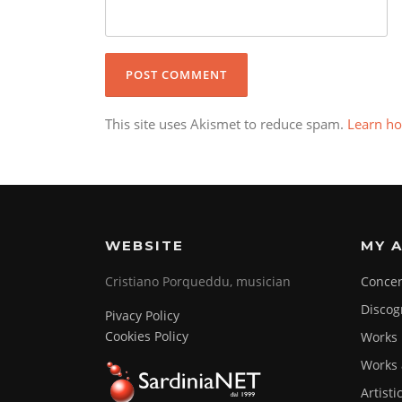
This site uses Akismet to reduce spam.
Learn ho
WEBSITE
MY A
Cristiano Porqueddu, musician
Concer
Discog
Pivacy Policy
Cookies Policy
Works
Works 
Artisti