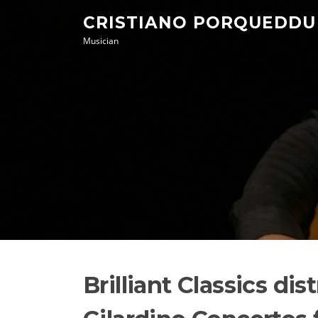
Skip
CRISTIANO PORQUEDDU
to
Musician
content
Brilliant Classics dis