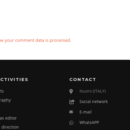
w your comment data is processed.
CTIVITIES
CONTACT
ts
Nuoro (ITALY)
raphy
Social network
E-mail
as editor
WhatsAPP
c direction