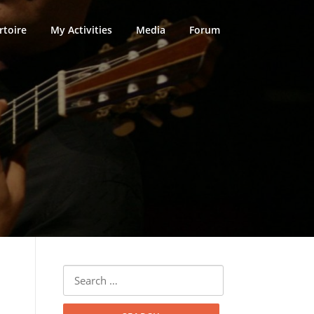
rtoire
My Activities
Media
Forum
Search
for: