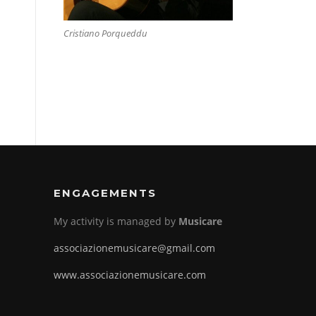
Cristiano Porqueddu
ENGAGEMENTS
My activity is managed by
Musicare
associazionemusicare@gmail.com
www.associazionemusicare.com