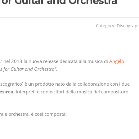
for Guitar and Orchestra”
Category:
Discograp
cs” nel 2013 la nuova release dedicata alla musica di
Angelo
s for Guitar and Orchestra”
.
discografico) è un prodotto nato dalla collaborazione con i due
esirca
, interpreti e conoscitori della musica del compositore
rra e orchestra, è così composta: