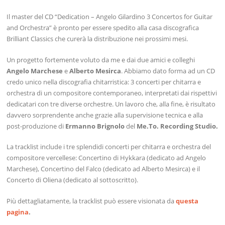
Il master del CD “Dedication – Angelo Gilardino 3 Concertos for Guitar
and Orchestra” è pronto per essere spedito alla casa discografica
Brilliant Classics che curerà la distribuzione nei prossimi mesi.
Un progetto fortemente voluto da me e dai due amici e colleghi
Angelo Marchese
e
Alberto Mesirca
. Abbiamo dato forma ad un CD
credo unico nella discografia chitarristica: 3 concerti per chitarra e
orchestra di un compositore contemporaneo, interpretati dai rispettivi
dedicatari con tre diverse orchestre. Un lavoro che, alla fine, è risultato
davvero sorprendente anche grazie alla supervisione tecnica e alla
post-produzione di
Ermanno Brignolo
del
Me.To. Recording Studio.
La tracklist include i tre splendidi concerti per chitarra e orchestra del
compositore vercellese: Concertino di Hykkara (dedicato ad Angelo
Marchese), Concertino del Falco (dedicato ad Alberto Mesirca) e il
Concerto di Oliena (dedicato al sottoscritto).
Più dettagliatamente, la tracklist può essere visionata da
questa
pagina
.