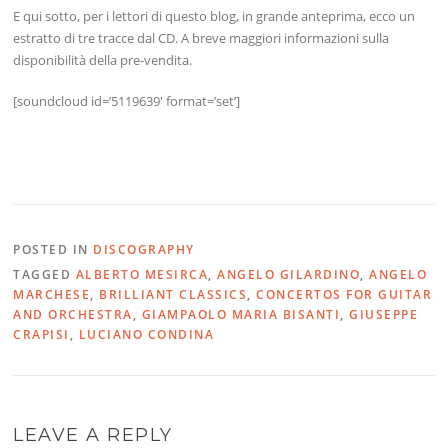
E qui sotto, per i lettori di questo blog, in grande anteprima, ecco un
estratto di tre tracce dal CD. A breve maggiori informazioni sulla
disponibilità della pre-vendita.
[soundcloud id=’5119639′ format=’set’]
POSTED IN
DISCOGRAPHY
TAGGED
ALBERTO MESIRCA
,
ANGELO GILARDINO
,
ANGELO
MARCHESE
,
BRILLIANT CLASSICS
,
CONCERTOS FOR GUITAR
AND ORCHESTRA
,
GIAMPAOLO MARIA BISANTI
,
GIUSEPPE
CRAPISI
,
LUCIANO CONDINA
LEAVE A REPLY