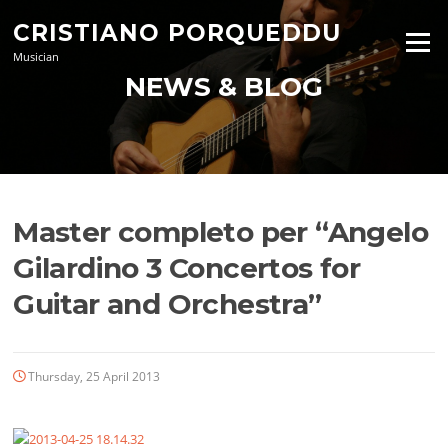
Skip
CRISTIANO PORQUEDDU
to
Menu
content
Musician
NEWS & BLOG
Master completo per “Angelo
Gilardino 3 Concertos for
Guitar and Orchestra”
Thursday, 25 April 2013