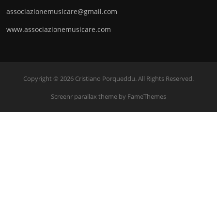
associazionemusicare@gmail.com
www.associazionemusicare.com
Copyright © 2026 Cristiano Porqueddu. All Rights Reserved.
Screenr parallax theme
by FameThemes