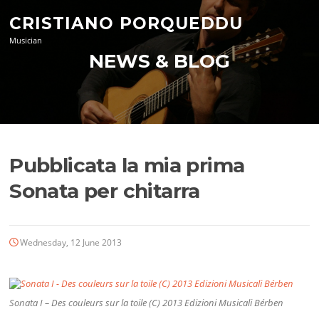
Skip
CRISTIANO PORQUEDDU
to
content
Musician
NEWS & BLOG
Pubblicata la mia prima
Sonata per chitarra
Wednesday, 12 June 2013
Sonata I – Des couleurs sur la toile (C) 2013 Edizioni Musicali Bérben