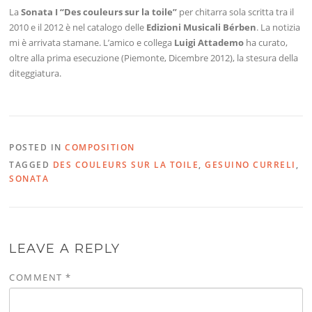
La
Sonata I “Des couleurs sur la toile”
per chitarra sola scritta tra il
2010 e il 2012 è nel catalogo delle
Edizioni Musicali Bérben
. La notizia
mi è arrivata stamane. L’amico e collega
Luigi Attademo
ha curato,
oltre alla prima esecuzione (Piemonte, Dicembre 2012), la stesura della
diteggiatura.
POSTED IN
COMPOSITION
TAGGED
DES COULEURS SUR LA TOILE
,
GESUINO CURRELI
,
SONATA
LEAVE A REPLY
COMMENT
*