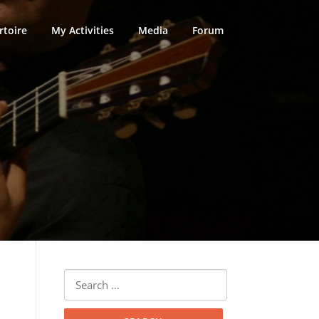
rtoire
My Activities
Media
Forum
Search
for: