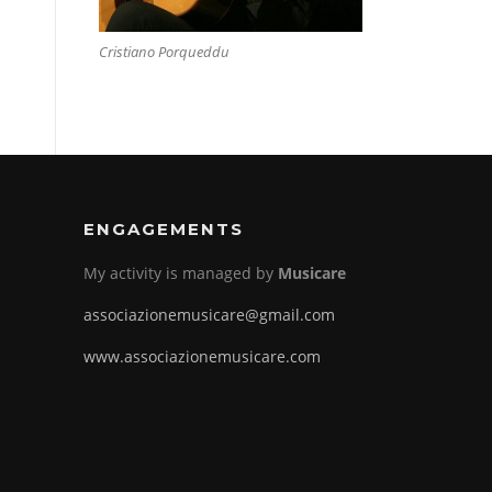
Cristiano Porqueddu
ENGAGEMENTS
My activity is managed by
Musicare
associazionemusicare@gmail.com
www.associazionemusicare.com