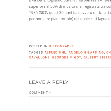
E va bene, togliamo pure la mia
Sonata I – “Des
superiore al 50% di musica mai registrata tra cu
1985 (SIC!), quasi 30 anni fa: davvero difficile 
per non dire pianerottolo) nel quale ci si lagna d
POSTED IN
DISCOGRAPHY
TAGGED
ALFRED UHL
,
ANGELO GILARDINO
,
CH
CAVALLONE
,
GEORGES MIGOT
,
GILBERT BIBER
LEAVE A REPLY
COMMENT
*