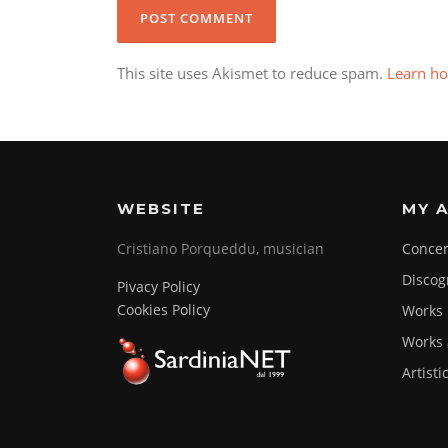
This site uses Akismet to reduce spam.
Learn ho
WEBSITE
MY A
Cristiano Porqueddu, musician
Concer
Discog
Pivacy Policy
Cookies Policy
Works
Works 
Artisti