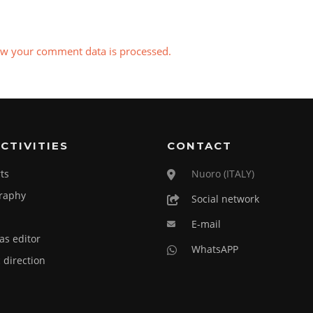
w your comment data is processed.
CTIVITIES
CONTACT
ts
Nuoro (ITALY)
raphy
Social network
E-mail
as editor
WhatsAPP
c direction