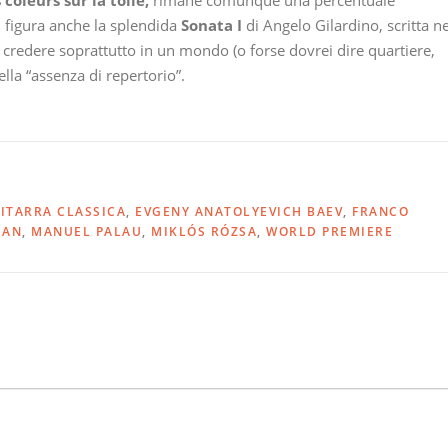
 coleurs sur la toile,
rimane comunque una percentuale
i figura anche la splendida
Sonata I
di Angelo Gilardino, scritta ne
da credere soprattutto in un mondo (o forse dovrei dire quartiere,
ella “assenza di repertorio”.
ITARRA CLASSICA
,
EVGENY ANATOLYEVICH BAEV
,
FRANCO
IAN
,
MANUEL PALAU
,
MIKLÓS RÓZSA
,
WORLD PREMIERE