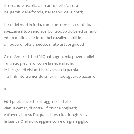
il tuo cuore ascoltava il canto della Natura
nei gemiti delle fronde, nei sospiri delle notti;
l’urlo dei mari in furia, come un immenso rantolo,
spezzava il tuo seno acerbo, troppo dolce ed umano;
ed un matin d’aprile, un bel cavaliere pallido,
un povero folle, si sedete muto ai tuoi ginocchi!
Cielo! Amore! Libertà! Qual sogno, mia povera folle!
Tu ti scioglievi a lui come la neve al sole:
le tue grandi visioni ti strozzavan la parola
– e l’Infinito tremendo smarrì il tuo sguardo azzurro!
III
Ed il poeta dice che ai raggi delle stelle
vieni a cercar, di notte, i fiori che cogliesti;
e d’aver visto sull’acqua, distesa fra i lunghi veli,
la bianca Ofelia ondeggiare come un gran giglio.