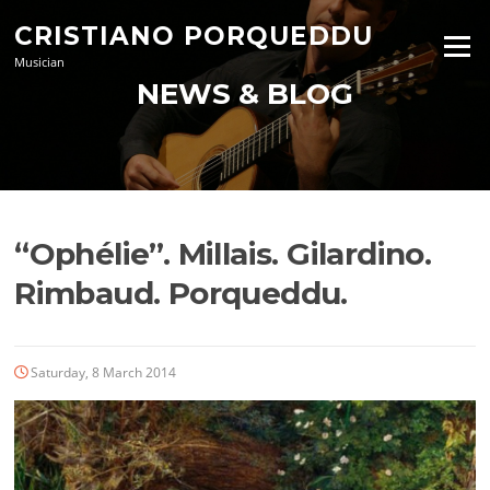
Skip
CRISTIANO PORQUEDDU
to
Menu
content
Musician
NEWS & BLOG
“Ophélie”. Millais. Gilardino.
Rimbaud. Porqueddu.
Saturday, 8 March 2014