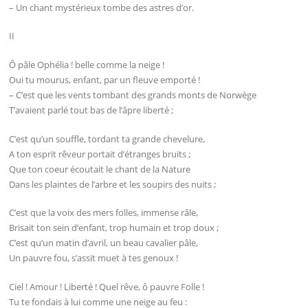
– Un chant mystérieux tombe des astres d’or.
II
Ô pâle Ophélia ! belle comme la neige !
Oui tu mourus, enfant, par un fleuve emporté !
– C’est que les vents tombant des grands monts de Norwège
T’avaient parlé tout bas de l’âpre liberté ;
C’est qu’un souffle, tordant ta grande chevelure,
A ton esprit rêveur portait d’étranges bruits ;
Que ton coeur écoutait le chant de la Nature
Dans les plaintes de l’arbre et les soupirs des nuits ;
C’est que la voix des mers folles, immense râle,
Brisait ton sein d’enfant, trop humain et trop doux ;
C’est qu’un matin d’avril, un beau cavalier pâle,
Un pauvre fou, s’assit muet à tes genoux !
Ciel ! Amour ! Liberté ! Quel rêve, ô pauvre Folle !
Tu te fondais à lui comme une neige au feu :