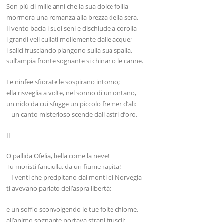
Son più di mille anni che la sua dolce follia
mormora una romanza alla brezza della sera.
Il vento bacia i suoi seni e dischiude a corolla
i grandi veli cullati mollemente dalle acque;
i salici frusciando piangono sulla sua spalla,
sull’ampia fronte sognante si chinano le canne.
Le ninfee sfiorate le sospirano intorno;
ella risveglia a volte, nel sonno di un ontano,
un nido da cui sfugge un piccolo fremer d’ali:
– un canto misterioso scende dali astri d’oro.
II
O pallida Ofelia, bella come la neve!
Tu moristi fanciulla, da un fiume rapita!
– I venti che precipitano dai monti di Norvegia
ti avevano parlato dell’aspra libertà;
e un soffio sconvolgendo le tue folte chiome,
all’animo sognante portava strani fruscii;