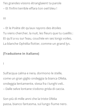
Tes grandes visions étranglaient ta parole
– Et l’Infini terrible effara ton oeil bleu !
III
– Et le Poète dit qu’aux rayons des étoiles
Tu viens chercher, la nuit, les fleurs que tu cueillis ;
Et qu’il a vu sur l’eau, couchée en ses longs voiles,
La blanche Ophélia flotter, comme un grand lys.
[Traduzione in italiano]
I
Sull’acqua calma e nera, dormono le stelle,
come un gran giglio ondeggia la bianca Ofelia,
ondeggia lentamente, stesa fra i lunghi veli..
– Dalle selve lontane s’odono grida di caccia.
Son più di mille anni che la triste Ofelia
passa, bianco fantasma, sul lungo fiume nero.