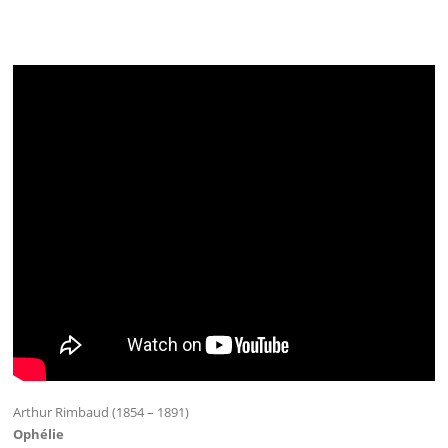
Arthur Rimbaud (1854 – 1891)
Ophélie