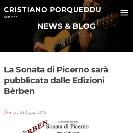
Skip
CRISTIANO PORQUEDDU
to
Menu
content
Musician
NEWS & BLOG
La Sonata di Picerno sarà
pubblicata dalle Edizioni
Bèrben
Friday, 28 August 2015