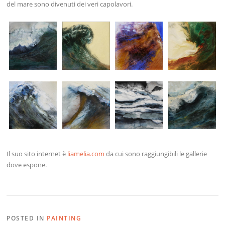
del mare sono divenuti dei veri capolavori.
Il suo sito internet è
liamelia.com
da cui sono raggiungibili le gallerie
dove espone.
POSTED IN
PAINTING