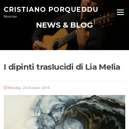
Skip
CRISTIANO PORQUEDDU
to
Menu
content
Musician
NEWS & BLOG
I dipinti traslucidi di Lia Melia
Monday, 24 October 2016