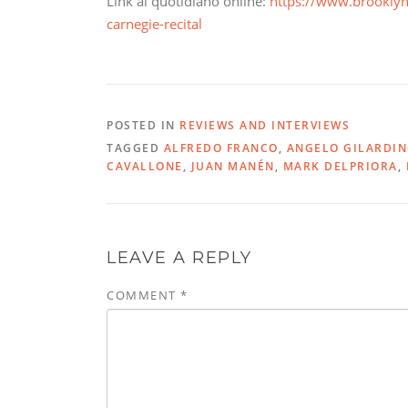
Link al quotidiano online:
https://www.brooklyne
carnegie-recital
POSTED IN
REVIEWS AND INTERVIEWS
TAGGED
ALFREDO FRANCO
,
ANGELO GILARDI
CAVALLONE
,
JUAN MANÉN
,
MARK DELPRIORA
,
LEAVE A REPLY
COMMENT
*