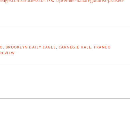
agle.com/articles/2017/8/1/premier-italian-guitarist-praised-
NO
,
BROOKLYN DAILY EAGLE
,
CARNEGIE HALL
,
FRANCO
REVIEW