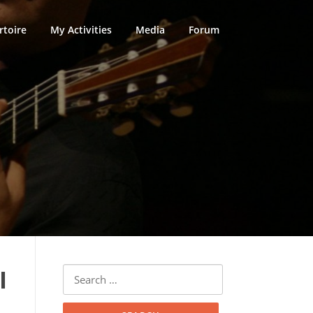
rtoire
My Activities
Media
Forum
Search
l
for: