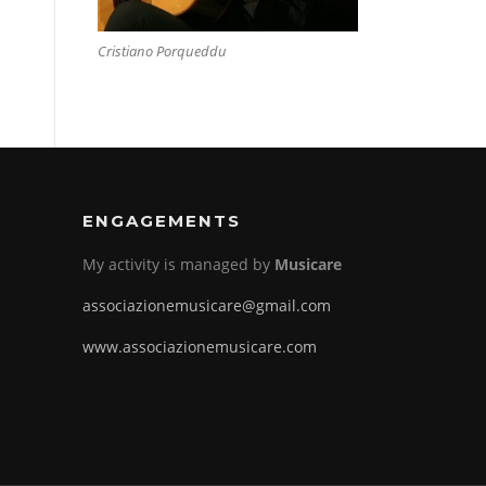
Cristiano Porqueddu
ENGAGEMENTS
My activity is managed by
Musicare
associazionemusicare@gmail.com
www.associazionemusicare.com