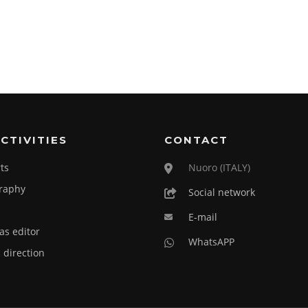
CTIVITIES
CONTACT
ts
Nuoro (ITALY)
raphy
Social network
E-mail
as editor
WhatsAPP
c direction