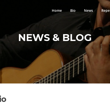
Home
Bio
News
Repe
NEWS & BLOG
io