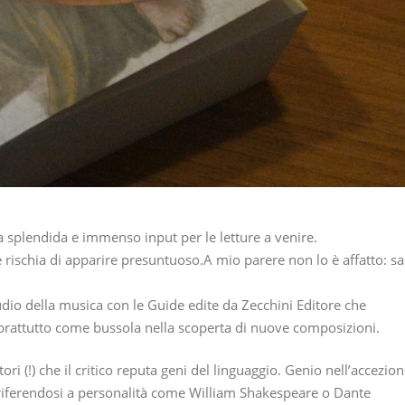
a splendida e immenso input per le letture a venire.
e rischia di apparire presuntuoso.A mio parere non lo è affatto: sa
dio della musica con le Guide edite da Zecchini Editore che
rattutto come bussola nella scoperta di nuove composizioni.
i (!) che il critico reputa geni del linguaggio. Genio nell’accezio
ferendosi a personalità come William Shakespeare o Dante