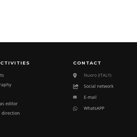
CTIVITIES
CONTACT
ts
Nuoro (ITALY)
raphy
Social network
E-mail
as editor
WhatsAPP
c direction