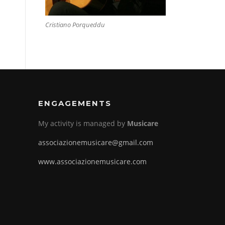
Cristiano Porqueddu
ENGAGEMENTS
My activity is managed by
Musicare
associazionemusicare@gmail.com
www.associazionemusicare.com