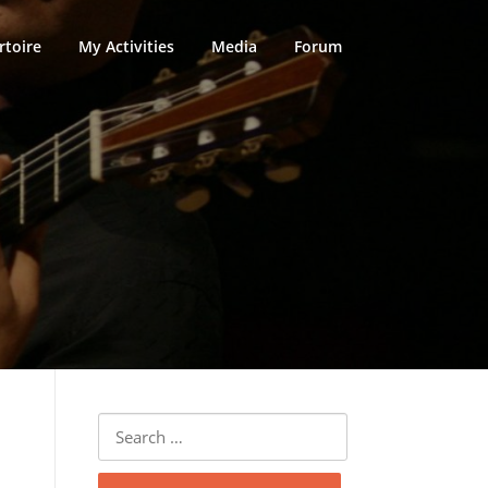
rtoire
My Activities
Media
Forum
Search
for: