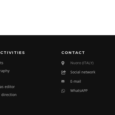
CTIVITIES
CONTACT
ts
Nuoro (ITALY)
raphy
Social network
E-mail
as editor
WhatsAPP
c direction