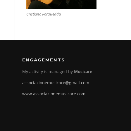
Cristiano Porqueddu
ENGAGEMENTS
My activity is managed by
Musicare
associazionemusicare@gmail.com
www.associazionemusicare.com