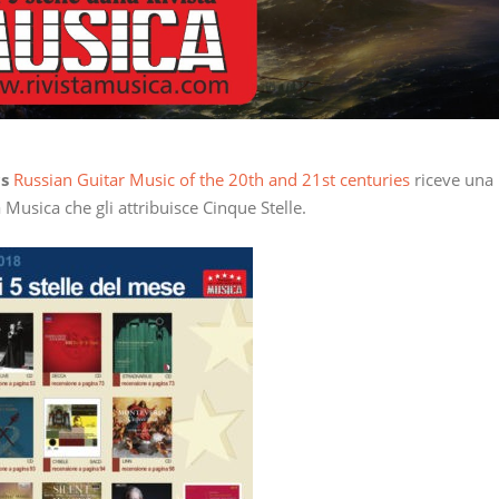
cs
Russian Guitar Music of the 20th and 21st centuries
riceve una
 Musica che gli attribuisce Cinque Stelle.