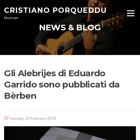
Skip
CRISTIANO PORQUEDDU
to
Menu
content
Musician
NEWS & BLOG
Gli Alebrijes di Eduardo
Garrido sono pubblicati da
Bèrben
Tuesday, 20 February 2018