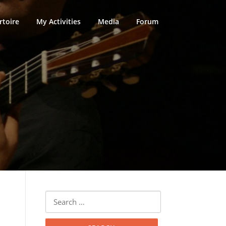
rtoire
My Activities
Media
Forum
Search
for: