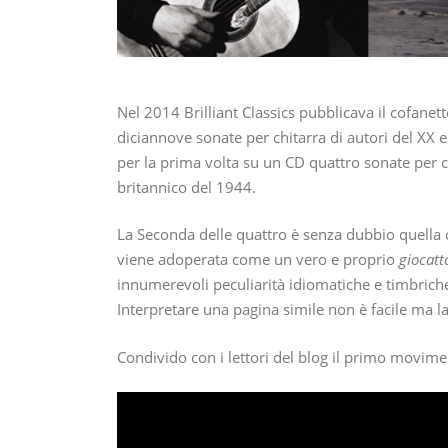
Nel 2014 Brilliant Classics pubblicava il cofanet
diciannove sonate per chitarra di autori del XX e
per la prima volta su un CD quattro sonate per c
britannico del 1944.
La Seconda delle quattro è senza dubbio quella c
viene adoperata come un vero e proprio
giocatt
innumerevoli peculiarità idiomatiche e timbrich
Interpretare una pagina simile non è facile ma l
Condivido con i lettori del blog il primo movimen