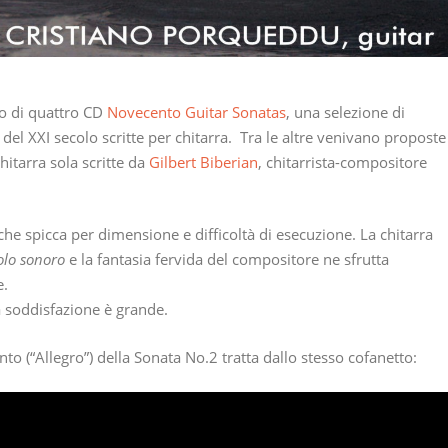
to di quattro CD
Novecento Guitar Sonatas
, una selezione di
 del XXI secolo scritte per chitarra. Tra le altre venivano proposte
hitarra sola scritte da
Gilbert Biberian
, chitarrista-compositore
he spicca per dimensione e difficoltà di esecuzione. La chitarra
olo sonoro
e la fantasia fervida del compositore ne sfrutta
e.
a soddisfazione è grande.
to (“Allegro”) della Sonata No.2 tratta dallo stesso cofanetto: