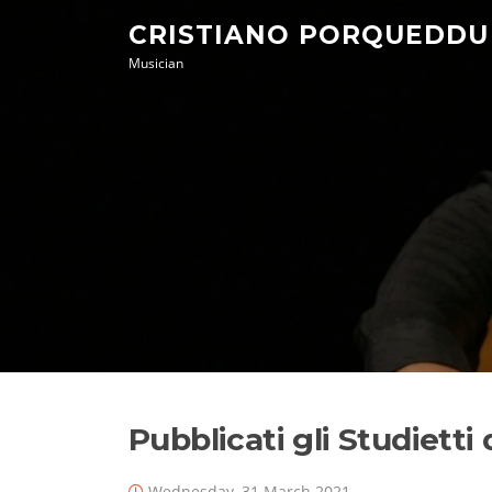
Skip
CRISTIANO PORQUEDDU
to
Musician
content
Pubblicati gli Studiett
Wednesday, 31 March 2021