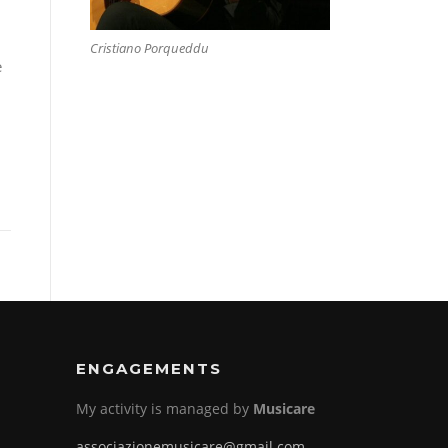
Cristiano Porqueddu
e
ENGAGEMENTS
My activity is managed by
Musicare
associazionemusicare@gmail.com