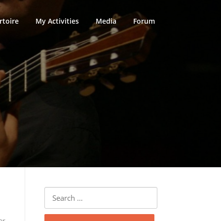
rtoire
My Activities
Media
Forum
Search
for:
or