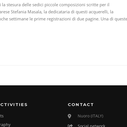
a stesura delle sedici piccole composizioni scritte per il
rese Stefania Masala, la dedicataria di questi acquerelli, la
poche settimane le prime registrazioni di due pagine. Una di quest
CTIVITIES
CONTACT
ts
Nuoro (ITALY)
raphy
Social network