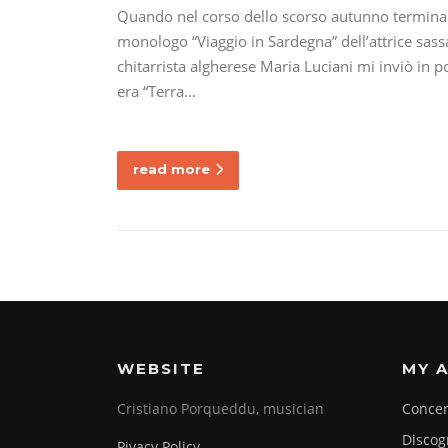
Quando nel corso dello scorso autunno terminai l
monologo “Viaggio in Sardegna” dell’attrice sassa
chitarrista algherese Maria Luciani mi inviò in 
era “Terra…
read more
WEBSITE
MY A
Cristiano Porqueddu, musician
Concer
Discog
Pivacy Policy