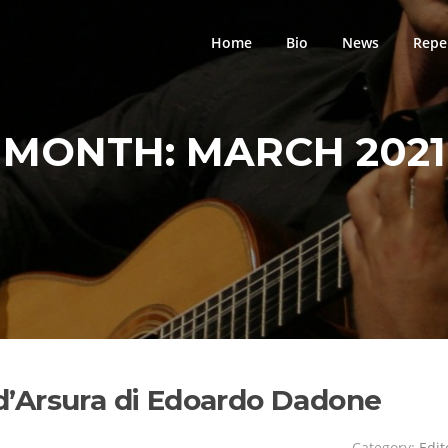
Home
Bio
News
Repe
MONTH:
MARCH 2021
i d’Arsura di Edoardo Dadone
Category:
Edit