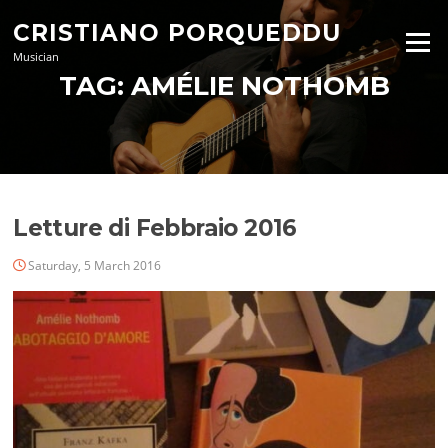
Skip
CRISTIANO PORQUEDDU
to
Menu
content
Musician
TAG:
AMÉLIE NOTHOMB
Letture di Febbraio 2016
Saturday, 5 March 2016