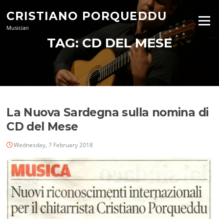
Skip
CRISTIANO PORQUEDDU
to
Menu
content
Musician
TAG:
CD DEL MESE
La Nuova Sardegna sulla nomina di
CD del Mese
Wednesday, 7 February 2018