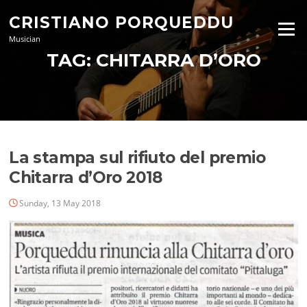
Skip
CRISTIANO PORQUEDDU
to
Menu
content
Musician
TAG:
CHITARRA D’ORO
La stampa sul rifiuto del premio
Chitarra d’Oro 2018
Sunday, 13 May 2018