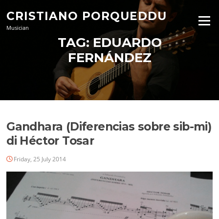
Skip
CRISTIANO PORQUEDDU
to
Menu
content
Musician
TAG:
EDUARDO
FERNÁNDEZ
Gandhara (Diferencias sobre sib-mi)
di Héctor Tosar
Friday, 25 July 2014