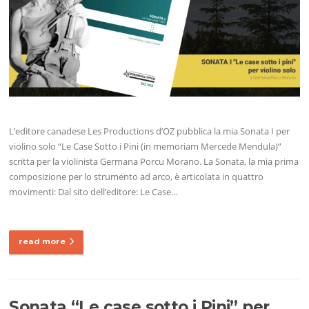
L’editore canadese Les Productions d’OZ pubblica la mia Sonata I per
violino solo “Le Case Sotto i Pini (in memoriam Mercede Mendula)”
scritta per la violinista Germana Porcu Morano. La Sonata, la mia prima
composizione per lo strumento ad arco, è articolata in quattro
movimenti: Dal sito dell’editore: Le Case…
read more
Sonata “Le case sotto i Pini” per