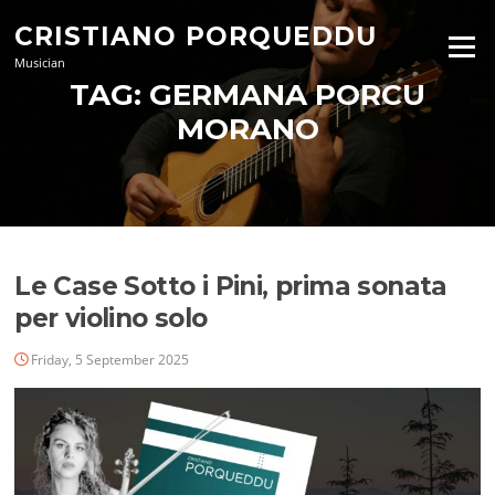
Skip
CRISTIANO PORQUEDDU
to
Menu
content
Musician
TAG:
GERMANA PORCU
MORANO
Le Case Sotto i Pini, prima sonata
per violino solo
Friday, 5 September 2025