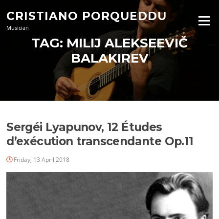
Skip
CRISTIANO PORQUEDDU
to
Menu
content
Musician
TAG:
MILIJ ALEKSEEVIČ
BALAKIREV
Sergéi Lyapunov, 12 Études
d’exécution transcendante Op.11
Friday, 13 April 2018