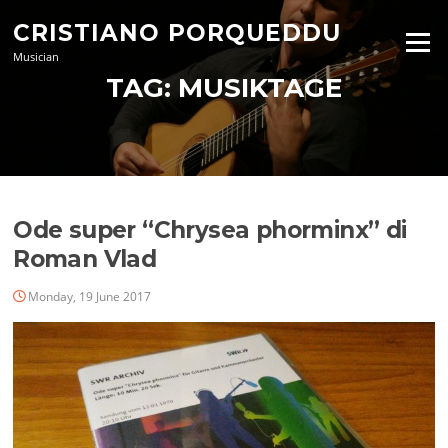
Skip
CRISTIANO PORQUEDDU
to
Menu
content
Musician
TAG:
MUSIKTAGE
Ode super “Chrysea phorminx” di
Roman Vlad
Monday, 19 June 2017