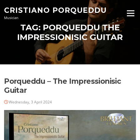
Skip
CRISTIANO PORQUEDDU
to
Menu
content
Musician
TAG:
PORQUEDDU THE
IMPRESSIONISIC GUITAR
Porqueddu – The Impressionisic
Guitar
Wednesday, 3 April 2024