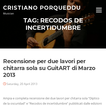
Skip
CRISTIANO PORQUEDDU
to
Menu
content
Musician
TAG:
RECODOS DE
INCERTIDUMBRE
Recensione per due lavori per
chitarra sola su GuitART di Marzo
2013
Saturday, 20 April 2013
Ampia e completa recensione dei due lavori per chitarra sola “Diptico
de la oscuridad” e “Recodos de incertidumbre” pubblicati dalle edizioni