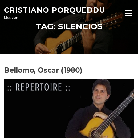
Skip
CRISTIANO PORQUEDDU
to
Menu
content
Musician
TAG:
SILENCIOS
Bellomo, Oscar (1980)