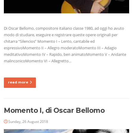
Di Oscar Bellomo, compositore italiano classe 1980, ad oggi ho avuto
modo di studiare, eseguire e registrare queste opere originali per
chitarra “Silencios” Momento I – Lento, cantabile ed
espressivoMomento II – Allegro moderatoMomento III – Adagio
meditativoMomento IV – Rapido, ben animatoMomento V – Andante
malinconicoMomento VI – Allegretto…
read more
Momento I, di Oscar Bellomo
Sunday, 26 August 2018