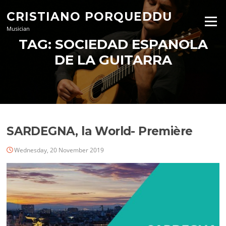
Skip
CRISTIANO PORQUEDDU
to
Menu
content
Musician
TAG:
SOCIEDAD ESPANOLA
DE LA GUITARRA
SARDEGNA, la World- Première
Wednesday, 20 November 2019