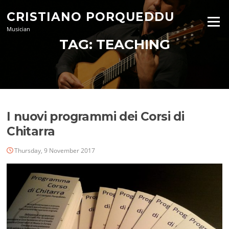
Skip
CRISTIANO PORQUEDDU
to
Menu
content
Musician
TAG:
TEACHING
I nuovi programmi dei Corsi di
Chitarra
Thursday, 9 November 2017