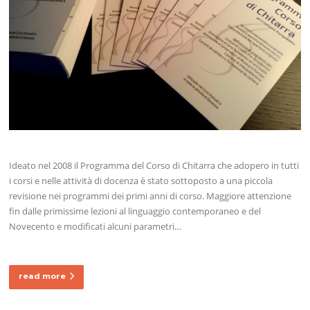
Ideato nel 2008 il Programma del Corso di Chitarra che adopero in tutti
i corsi e nelle attività di docenza è stato sottoposto a una piccola
revisione nei programmi dei primi anni di corso. Maggiore attenzione
fin dalle primissime lezioni al linguaggio contemporaneo e del
Novecento e modificati alcuni parametri…
read more