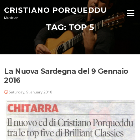
Skip
CRISTIANO PORQUEDDU
to
Menu
content
Musician
TAG:
TOP 5
La Nuova Sardegna del 9 Gennaio
2016
Saturday, 9 January 2016