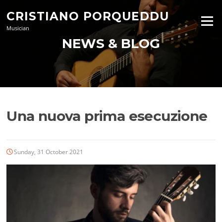
Skip
CRISTIANO PORQUEDDU
to
Menu
content
Musician
NEWS & BLOG
Una nuova prima esecuzione
Sunday, 31 October 2021