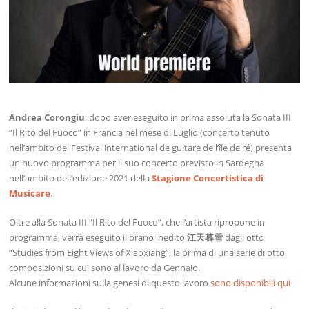
Andrea Corongiu
, dopo aver eseguito in prima assoluta la Sonata III
“Il Rito del Fuoco” in Francia nel mese di Luglio (concerto tenuto
nell’ambito del Festival international de guitare de l’île de ré) presenta
un nuovo programma per il suo concerto previsto in Sardegna
nell’ambito dell’edizione 2021 della
Stagione Concertistica di
Musicare
.
Oltre alla Sonata III “Il Rito del Fuoco”, che l’artista ripropone in
programma, verrà eseguito il brano inedito
江天暮雪
dagli otto
“Studies from Eight Views of Xiaoxiang”, la prima di una serie di otto
composizioni su cui sono al lavoro da Gennaio.
Alcune informazioni sulla genesi di questo lavoro
sono disponibili qui