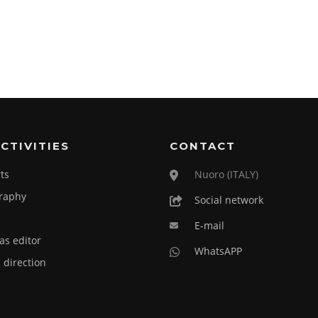
CTIVITIES
CONTACT
ts
Nuoro (ITALY)
raphy
Social network
E-mail
as editor
WhatsAPP
c direction