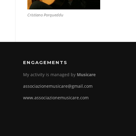
Cristiano Porqueddu
ENGAGEMENTS
My activity is managed by
Musicare
associazionemusicare@gmail.com
www.associazionemusicare.com