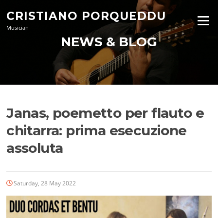
Skip
CRISTIANO PORQUEDDU
to
Menu
content
Musician
NEWS & BLOG
Janas, poemetto per flauto e
chitarra: prima esecuzione
assoluta
Saturday, 28 May 2022