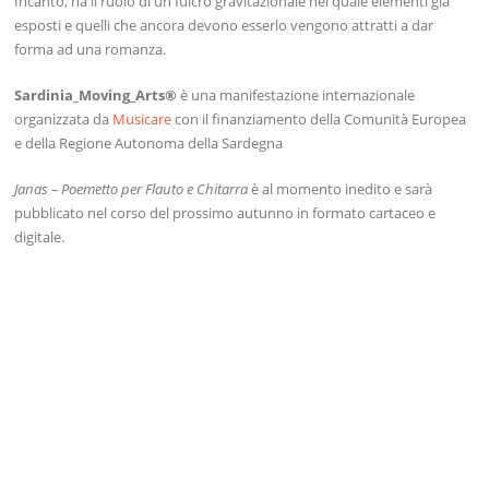
Incanto, ha il ruolo di un fulcro gravitazionale nel quale elementi già
esposti e quelli che ancora devono esserlo vengono attratti a dar
forma ad una romanza.
Sardinia_Moving_Arts®
è una manifestazione internazionale
organizzata da
Musicare
con il finanziamento della Comunità Europea
e della Regione Autonoma della Sardegna
Janas – Poemetto per Flauto e Chitarra
è al momento inedito e sarà
pubblicato nel corso del prossimo autunno in formato cartaceo e
digitale.