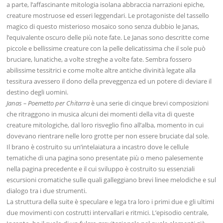
a parte, l’affascinante mitologia isolana abbraccia narrazioni epiche,
creature mostruose ed esseri leggendari. Le protagoniste del tassello
magico di questo misterioso mosaico sono senza dubbio le Janas,
l’equivalente oscuro delle più note fate. Le Janas sono descritte come
piccole e bellissime creature con la pelle delicatissima che il sole può
bruciare, lunatiche, a volte streghe a volte fate. Sembra fossero
abilissime tessitrici e come molte altre antiche divinità legate alla
tessitura avessero il dono della preveggenza ed un potere di deviare il
destino degli uomini.
Janas – Poemetto per Chitarra
è una serie di cinque brevi composizioni
che ritraggono in musica alcuni dei momenti della vita di queste
creature mitologiche, dal loro risveglio fino all’alba, momento in cui
dovevano rientrare nelle loro grotte per non essere bruciate dal sole.
Il brano è costruito su un’intelaiatura a incastro dove le cellule
tematiche di una pagina sono presentate più o meno palesemente
nella pagina precedente e il cui sviluppo è costruito su essenziali
escursioni cromatiche sulle quali galleggiano brevi linee melodiche e sul
dialogo tra i due strumenti.
La struttura della suite è speculare e lega tra loro i primi due e gli ultimi
due movimenti con costrutti intervallari e ritmici. L’episodio centrale,