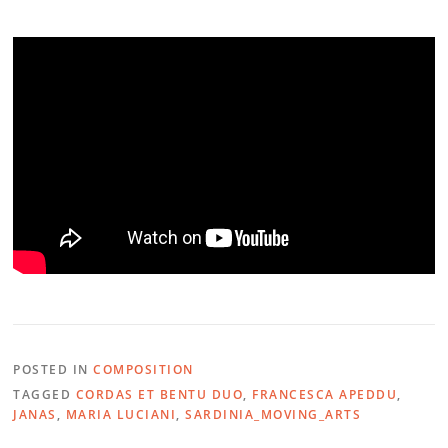
POSTED IN
COMPOSITION
TAGGED
CORDAS ET BENTU DUO
,
FRANCESCA APEDDU
,
JANAS
,
MARIA LUCIANI
,
SARDINIA_MOVING_ARTS