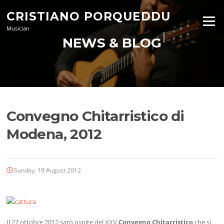
Skip
CRISTIANO PORQUEDDU
to
Menu
content
Musician
NEWS & BLOG
Convegno Chitarristico di
Modena, 2012
Sunday, 19 August 2012
Il 27 ottobre 2012 sarò ospite del XXV
Convegno Chitarristico
che si