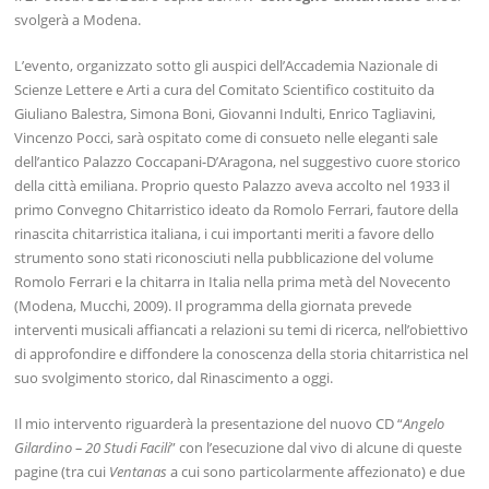
svolgerà a Modena.
L’evento, organizzato sotto gli auspici dell’Accademia Nazionale di
Scienze Lettere e Arti a cura del Comitato Scientifico costituito da
Giuliano Balestra, Simona Boni, Giovanni Indulti, Enrico Tagliavini,
Vincenzo Pocci, sarà ospitato come di consueto nelle eleganti sale
dell’antico Palazzo Coccapani-D’Aragona, nel suggestivo cuore storico
della città emiliana. Proprio questo Palazzo aveva accolto nel 1933 il
primo Convegno Chitarristico ideato da Romolo Ferrari, fautore della
rinascita chitarristica italiana, i cui importanti meriti a favore dello
strumento sono stati riconosciuti nella pubblicazione del volume
Romolo Ferrari e la chitarra in Italia nella prima metà del Novecento
(Modena, Mucchi, 2009). Il programma della giornata prevede
interventi musicali affiancati a relazioni su temi di ricerca, nell’obiettivo
di approfondire e diffondere la conoscenza della storia chitarristica nel
suo svolgimento storico, dal Rinascimento a oggi.
Il mio intervento riguarderà la presentazione del nuovo CD “
Angelo
Gilardino – 20 Studi Facili
” con l’esecuzione dal vivo di alcune di queste
pagine (tra cui
Ventanas
a cui sono particolarmente affezionato) e due