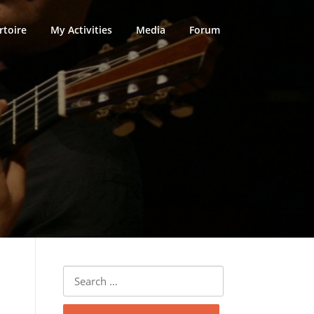
rtoire
My Activities
Media
Forum
Search
for: