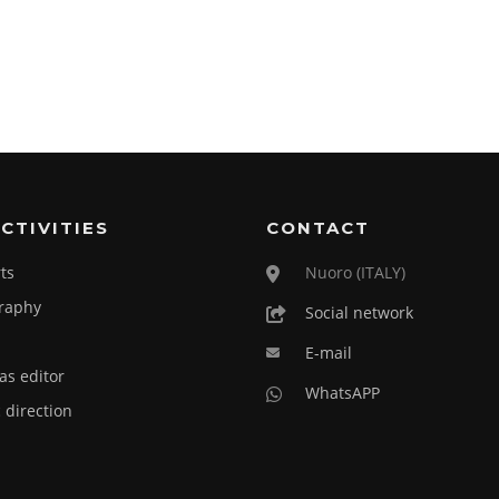
CTIVITIES
CONTACT
ts
Nuoro (ITALY)
raphy
Social network
E-mail
as editor
WhatsAPP
c direction