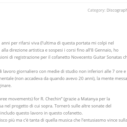
Category:
Discograp
anni per rifarsi viva (l’ultima di questa portata mi colpì nel
alla direzione artistica e sospesi i corsi fino all’8 Gennaio, ho
sioni di registrazione per il cofanetto Novecento Guitar Sonatas c
avoro giornaliero con medie di studio non inferiori alle 7 ore e
rumentale (non accadeva da quando avevo 20 anni), la mente mess
ginare.
three movements) for R. Chechin” (grazie a Matanya per la
sa nel progetto di cui sopra. Tornerò sulle altre sonate del
 includo questo lavoro in questo cofanetto.
nisco più ma c’è tanta di quella musica che l’entusiasmo vince sull