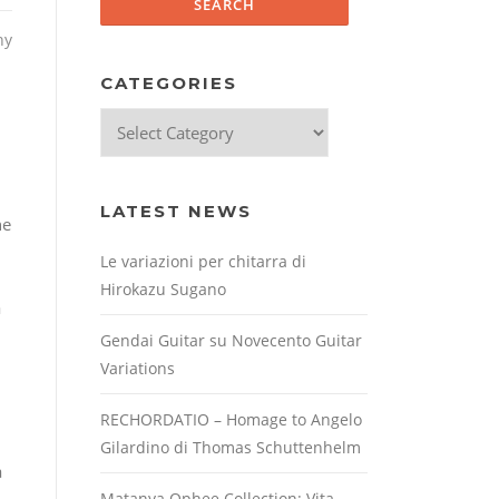
hy
CATEGORIES
Categories
LATEST NEWS
he
Le variazioni per chitarra di
Hirokazu Sugano
a
Gendai Guitar su Novecento Guitar
Variations
RECHORDATIO – Homage to Angelo
Gilardino di Thomas Schuttenhelm
a
Matanya Ophee Collection: Vita,