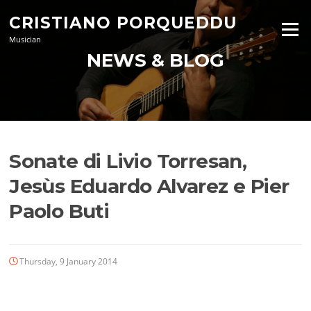
Skip
CRISTIANO PORQUEDDU
to
Menu
content
Musician
NEWS & BLOG
Sonate di Livio Torresan,
Jesùs Eduardo Alvarez e Pier
Paolo Buti
Thursday, 9 January 2014