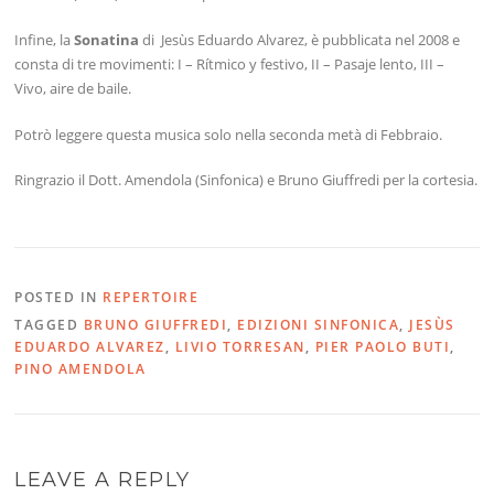
Infine, la
Sonatina
di Jesùs Eduardo Alvarez, è pubblicata nel 2008 e
consta di tre movimenti: I – Rítmico y festivo, II – Pasaje lento, III –
Vivo, aire de baile.
Potrò leggere questa musica solo nella seconda metà di Febbraio.
Ringrazio il Dott. Amendola (Sinfonica) e Bruno Giuffredi per la cortesia.
POSTED IN
REPERTOIRE
TAGGED
BRUNO GIUFFREDI
,
EDIZIONI SINFONICA
,
JESÙS
EDUARDO ALVAREZ
,
LIVIO TORRESAN
,
PIER PAOLO BUTI
,
PINO AMENDOLA
LEAVE A REPLY