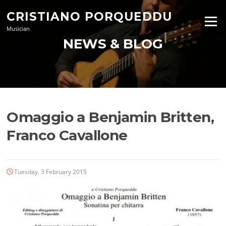
Skip
CRISTIANO PORQUEDDU
to
Menu
content
Musician
NEWS & BLOG
Omaggio a Benjamin Britten,
Franco Cavallone
Tuesday, 3 February 2015