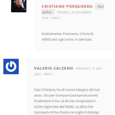
CRISTIANO PORQUEDDU
Post
author
TUESDAY, 20 NOVEMBER
2018
REPLY
Esattamente, Francesco. L’invio fa
effettuato ogni anno, in Gennaio.
VALERIO SALZANO
THURSDAY, 11 MAY
2023
REPLY
Ciao Cristiano, ho di nuovo bisogno del tuo
aiuto. Sto per stampare (autoproduzione)
finalmente il mio cd di mie composizioni
(tutte registrate alla SGAE). La ditta che
stamperà mi ha chiesto se voglio il disbrigo