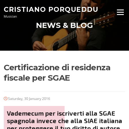
Skip
CRISTIANO PORQUEDDU
to
Menu
content
Musician
NEWS & BLOG
Certificazione di residenza
fiscale per SGAE
Saturday, 30 January 2016