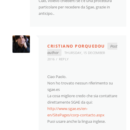
Ciao, volevo chiederti se c’è una procedura
particolare per recedere da Sgae, grazie in
anticipo..
CRISTIANO PORQUEDDU
Post
author
THURSDAY, 15 DECEMBER
2016
REPLY
Ciao Paolo.
Non ho trovato nessun riferimento su
sgae.es
La cosa migliore credo che sia contattare
direttamente SGAE da qui:
http://www.sgae.es/en-
en/SitePages/corp-contacto.aspx
Puoi usare anche la lingua inglese.