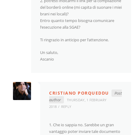
2. potresti indicarmi il link per la compilazione
del borderò online (mi capita di suonare i miei
brani nei locali)?
Entro quanto tempo bisogna comunicare
l’esecuzione alla SGAE?
Ti ringrazio in anticipo per l’attenzione.
Un saluto,
Ascanio
CRISTIANO PORQUEDDU
Post
author
THURSDAY, 1 FEBRUARY
2018
REPLY
1. Che io sappia no. Sarebbe un gran
vantaggio poter inviare tale documento