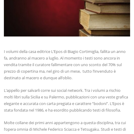
I volumi della casa editrice L’Epos di Biagio Cortimiglia, fallita un anno
fa, andranno al macero a luglio. Al momento i testi sono ancora in
vendita tramite il curatore fallimentare con uno sconto del 70% sul
prezzo di copertina ma, nel giro di un mese, tutto l’invenduto è
destinato al macero e dunque all’oblio.
L’appello per salvarli corre sui social network. Tra i volumi a rischio
molti libri sulla Sicilia e su Palermo, pubblicazioni con una veste grafica
elegante e accurata con carta pregiata e carattere “bodoni”. L’Epos è
stata fondata nel 1986, e ha esordito pubblicando testi di filosofia.
Molte collane dei primi anni appartengono a questa disciplina, tra cui
l’opera omnia di Michele Federico Sciacca e Tetsugaku. Studi e testi di