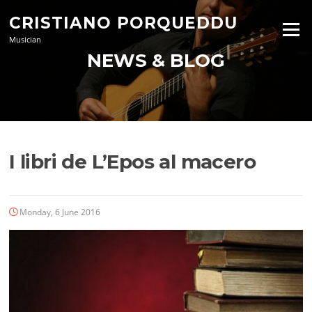
Skip
CRISTIANO PORQUEDDU
to
Menu
content
Musician
NEWS & BLOG
I libri de L’Epos al macero
Monday, 6 June 2016