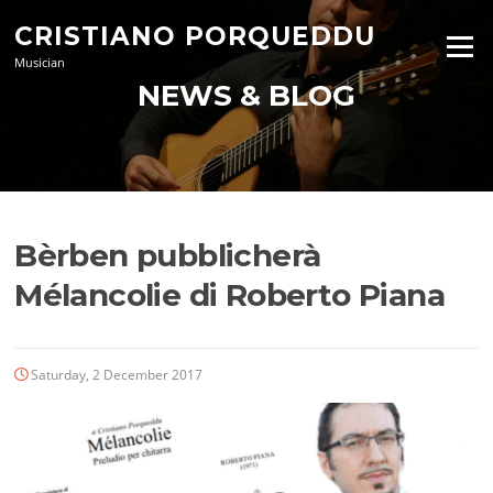
Skip
CRISTIANO PORQUEDDU
to
Menu
content
Musician
NEWS & BLOG
Bèrben pubblicherà
Mélancolie di Roberto Piana
Saturday, 2 December 2017